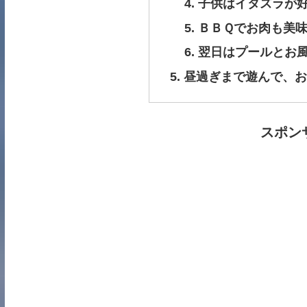
子供はイタズラが
ＢＢＱでお肉も美
翌日はプールとお
昼過ぎまで遊んで、お
スポン