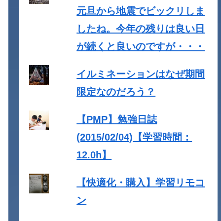
元旦から地震でビックリしま
したね。今年の残りは良い日
が続くと良いのですが・・・
イルミネーションはなぜ期間
限定なのだろう？
【PMP】勉強日誌
(2015/02/04)【学習時間：
12.0h】
【快適化・購入】学習リモコ
ン