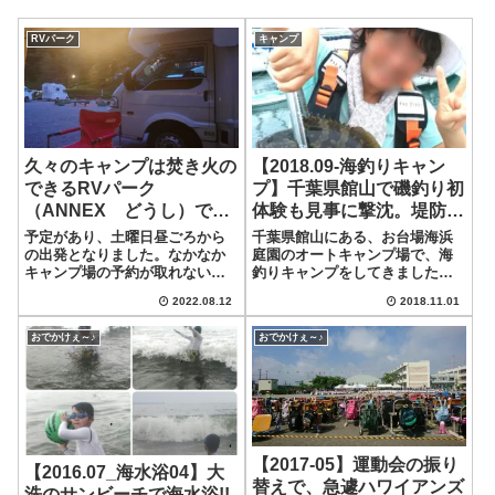
RVパーク
キャンプ
久々のキャンプは焚き火の
【2018.09-海釣りキャン
できるRVパーク
プ】千葉県館山で磯釣り初
（ANNEX どうし）でマ
体験も見事に撃沈。堤防で
ッタリ・ユックリ！都会は
サビキしたら思わぬ高級魚
予定があり、土曜日昼ごろから
千葉県館山にある、お台場海浜
30度以上なのに道志は涼
ゲットで大満足！
の出発となりました。なかなか
庭園のオートキャンプ場で、海
キャンプ場の予約が取れないて
釣りキャンプをしてきました。
しくて最高！この夏はじめ
すが、比較的RVパークは予約が
到着した日は、雲の多い感じで
て蝉の声聞いたよ!
2022.08.12
2018.11.01
取りやすい気がします。今回は
雨もぱらついたりした生憎の天
道志にあるRVパーク「ANNEX
気(泣)でも、暑いよりマシとポジ
おでかけぇ～♪
おでかけぇ～♪
道志」にやってきました。ここ
ティブシンキングで楽しむこと
には砂利が敷き詰められた９つ
にしました！久々にテントを建
のサイト...
ててみました...
【2017-05】運動会の振り
【2016.07_海水浴04】大
替えで、急遽ハワイアンズ
洗のサンビーチで海水浴!!