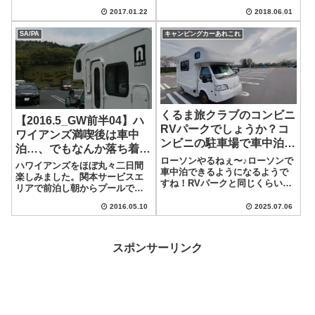
ってたので、現時点の候補をこ
確定していませんでした。しか
2017.01.22
2018.06.01
の際纏めといて、自分の時のた
し、ゴールデンウィークに入っ
めの備忘としようかと…。気に
てから天候もよく、キャンプに
SA/PA
キャンピングカーあれこれ
入った機種はある程度しぼられ
もってこいの気候になりまし
たみたいパパさん体調不良でお
た…。ということで、友人とキ
出掛けできない...
ャンプ行こうぜ！っ...
くるま旅クラブのコンビニ
【2016.5_GW前半04】ハ
RVパークでしょうか？コ
ワイアンズ満喫後は車中
ンビニの駐車場で車中泊で
泊…、でもなんか落ち着く
きるって最高ぉ〜!やるね
ローソンやるねぇ〜♪ローソンで
のはなぜ？
ハワイアンズをほぼ丸々二日間
ぇ〜ローソン！これからイ
車中泊できるようになるようで
楽しみました。関本サービスエ
すね！RVパークと同じくらいの
チオシのコンビニにしよう
リアで前泊し朝からプールで遊
値段(2500〜3000円)で電源とト
かな♪
びました。そして、ホテルに一
イレが使えて、食事や飲み物な
2016.05.10
2025.07.06
泊した後、翌日もプールで一日
んかもその場で調達できちゃう
中遊びました。丸々二日間プー
し？現金も下ろせたり、最高す
ルで塩素消毒されまくった訳で
ぎるっす！うまく調整したら、
すが、最終日は帰路につくこと
スポンサーリンク
宅...
になります。と言...