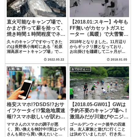
直火可能なキャンプ場で、
【2018.01:スキー】今年も
かまど作って薪を拾って、
FF無いがカセットガスヒ
焼き時間１時間程度でネッ
ーター（風暖）で大雪警報
トリ・しっとり系の焼き芋
を乗り切れたよ！吹雪の中
久々のキャンプですやってきた
2018年となりました。11月辺り
できちゃいます
の行進で心折れたがなんと
のは長野県小海町にある「松原
からギックリ腰となっており、
湖高原オートキャンプ場」で
お出掛けを躊躇して二ヶ月が過
か初滑りできた！
す。こちらのキャンプ場では直
ぎ、そろそろ痛みも減ってきた
2022.05.22
2018.01.05
火焼きができるということで、
ので様子見と言うことで、スキ
一度やってみたいと思っていた
ーへ行くことにしました。選ん
お買い物♪
おでかけぇ～♪
焼き芋をつくることにしまし
だスキー場は福島県のたかつえ
た。一番イメージにあるのが、
スキー場です。2018/1/2の午前
落ち葉を集めて落ち葉...
中...
格安スマホ!?DSDS!?おサ
【2018.05-GW01】GWは
イフケータイ!?緊急地震速
予約不要のキャンプ場へ！
報!?スマホ欲しいが訳わか
激混みだが川遊びやニジマ
らん…(｀□´)。
スの掴み取りやドジョウで
ママさんのスマホの調子が悪
ゴールデンウィーク後半の四連
食育などキャンピングカー
く、買い換えを検討中!!実はパパ
休。友人家族と遊びに行くこと
さんも前から買い換えたいと思
は決めていましたが、行き先は
使って楽しんだよ♪