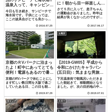
に！朝から目一杯楽しんだ
温泉入って、キャンピング
よ♪
さて５月に入って、息子ちゃん
カーでプチお誕生会しまし
今日も引き続き、サンビーチで
の運動会がありました。昨年は
た♪
海水浴です。子供にとっては、
結果が良くなかったのですが、
ここの波具合がとても良かった
今年は見事に息子ちゃんのチー
らしく、ツボだったみたいで
ムが優勝することができて、大
2016.07.25
2017.06.17
す。サンビーチで海水浴♪しか
満足だったようです♪ということ
し、ここのビーチは広いですね♪
で、土曜日の運動会の振り替え
RVパーク
お風呂
そして、適度な高さの波が遠浅
休日ということで、息子ちゃん
のビーチに立ち、とても楽しめ
は月曜日もお休...
ます。水も綺麗で...
京都のＲVパークに泊まっ
【2019-GW05】平成から
たよ！町中にあってとても
令和にかけたキャラバン
便利！電源もあるので暑い
(五日目)：気ままな男旅も
夏の京都も快適に車中泊で
とうとうおしまい…。でも
京都のRVパークで休むことにし
下呂温泉街で朝風呂いただきま
きるね
キャラバンは続きます。下
ます忙しい数日間を大阪で過ご
した朝起きて、移動開始となり
していたある日、この日も朝か
ました。が、次の目的地の中津
呂～中津川～モンゴルまで
らバタバタと過ごしておりまし
川まで時間的にも余裕がある時
2019.07.29
2019.07.01
た。夕方になり、大阪を出発し
間帯でもあったので、少し遠回
たのですが、とても関東まで運
りになりますが、下呂温泉街に
キャンプ
スキー
転する体力は残っていません。
寄って行くことにしました。。
高速道路に乗って、早々にサー
下呂温泉の中心部にある駐車場
ビスエリアかパ...
にアミティを停め...