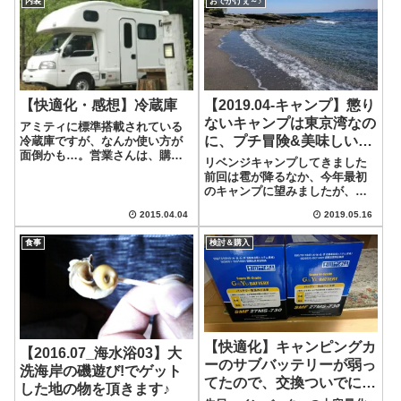
内装
おでかけぇ～♪
そして、適度な高さの波が遠浅
のビーチに立ち、とても楽しめ
ます。水も綺麗で...
【快適化・感想】冷蔵庫
【2019.04-キャンプ】懲り
ないキャンプは東京湾なの
アミティに標準搭載されている
に、プチ冒険&美味しいも
冷蔵庫ですが、なんか使い方が
面倒かも…。営業さんは、購入
のいっぱいで大満足なので
リベンジキャンプしてきました
検討しているとき、冷蔵庫は電
リベンジ完了
前回は雹が降るなか、今年最初
源入れっぱなしでもバッテリー
のキャンプに望みましたが、
は大丈夫とか言ってたのに…。
我々にはレベルが高すぎて敢え
とは言え、操作方法を忘れてし
2015.04.04
2019.05.16
なく断念した形でした。という
まいそうなので、メモっておき
ことで、リベンジというわけで
ます!!冷蔵庫の...
食事
検討＆購入
もありませんが、すこしでも暖
かそうな千葉県館山のキャンプ
場にリベンジしに行...
【快適化】キャンピングカ
【2016.07_海水浴03】大
ーのサブバッテリーが弱っ
洗海岸の磯遊び!でゲット
てたので、交換ついでにシ
した地の物を頂きます♪
ングルからダブルにボリュ