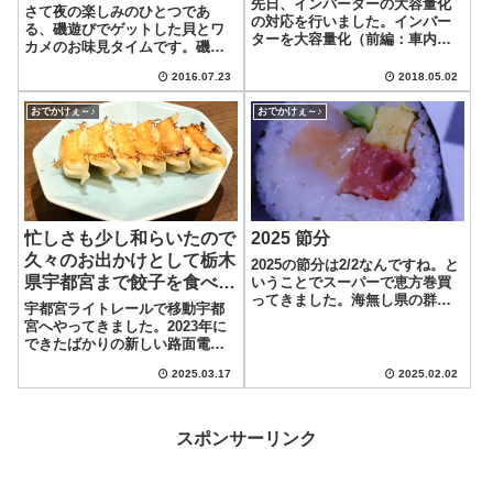
先日、インバーターの大容量化
さて夜の楽しみのひとつであ
ームアップ！
の対応を行いました。インバー
る、磯遊びでゲットした貝とワ
ターを大容量化（前編：車内設
カメのお味見タイムです。磯の
置)インバーターを大容量化（後
監視のオッチャンは、貝は塩ゆ
編：ケーブル・火入れ式）何と
2016.07.23
2018.05.02
でが良い。ワカメはイマイチ…
なく、うまく出来たかなぁと自
って言ってました。とは聞いた
己満足しておりました。普通に
おでかけぇ～♪
おでかけぇ～♪
ものの、何となく味噌汁を飲み
テレビが見れますし、サーキュ
たい気分!!なので、塩ゆでではな
レーターも快適...
く、味噌汁の具...
忙しさも少し和らいたので
2025 節分
久々のお出かけとして栃木
2025の節分は2/2なんですね。と
県宇都宮まで餃子を食べに
いうことでスーパーで恵方巻買
ってきました。海無し県の群馬
行きました
宇都宮ライトレールで移動宇都
て海鮮中心の太巻きで内容はこ
宮へやってきました。2023年に
んな感じの３本セットになりま
できたばかりの新しい路面電車
す。(ママさん留守番なので)チョ
(LRT)が走ってきたので、チョッ
ット奮発して、中トロや天然本
2025.03.17
2025.02.02
ト乗ってみましたよ。乗り心地
マグロなどが入った３本セット
も最高です。窓が大きくて開放
を購...
感がありますね。ショッピング
モールにキャンピー置いて、宇
スポンサーリンク
都宮駅...