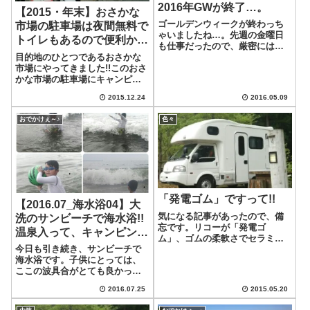
2016年GWが終了…。
【2015・年末】おさかな
ゴールデンウィークが終わっち
市場の駐車場は夜間無料で
ゃいましたね…。先週の金曜日
トイレもあるので便利か
も仕事だったので、厳密には既
も!!
目的地のひとつであるおさかな
にゴールデンウィークは終了し
市場にやってきました!!このおさ
ていたのですが、何となく昨日
かな市場の駐車場にキャンピン
までがゴールデンウィークって
グカーを停めたのですが、ここ
感覚です。子供が小学校に上が
2015.12.24
2016.05.09
良いですね♪夜11時から朝7時ま
ったので、今度は夏休みが大型
では、課金なし。朝7時からは4
の休みとなりそう...
おでかけぇ～♪
色々
時間100円。それ以降は2時間で
100円と格安なのです。そして...
「発電ゴム」ですって!!
【2016.07_海水浴04】大
気になる記事があったので、備
洗のサンビーチで海水浴!!
忘です。リコーが「発電ゴ
温泉入って、キャンピング
ム」、ゴムの柔軟さでセラミッ
カーでプチお誕生会しまし
今日も引き続き、サンビーチで
クスなみの高出力身近なゴム製
た♪
海水浴です。子供にとっては、
品ってなんだろう？タイヤは？
ここの波具合がとても良かった
ゴムで発電できるなら、車のタ
らしく、ツボだったみたいで
イヤとかにも使えないかな？走
2016.07.25
2015.05.20
す。サンビーチで海水浴♪しか
るだけで発電できるんですよ
し、ここのビーチは広いですね♪
ね。ソーラー発電は昼間...