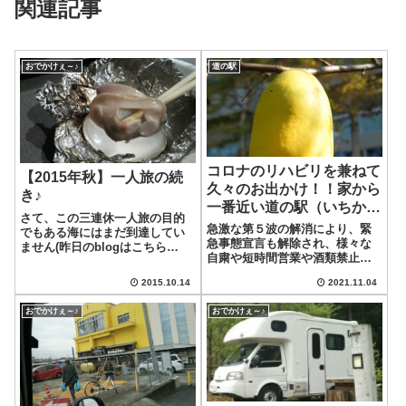
関連記事
おでかけぇ～♪
道の駅
コロナのリハビリを兼ねて
【2015年秋】一人旅の続
久々のお出かけ！！家から
き♪
一番近い道の駅（いちか
さて、この三連休一人旅の目的
わ）へ行って来ました。
急激な第５波の解消により、緊
でもある海にはまだ到達してい
急事態宣言も解除され、様々な
ません(昨日のblogはこちら
自粛や短時間営業や酒類禁止な
「【2015秋】一人旅」です。)。
どの規制もなくなり、高速道路
っていうか、朝からエライ雨で
2015.10.14
2021.11.04
の休日割引も復活した2022年の
す( ノД`)…ですが、予報では午
文化の日。水曜日ということも
後から雨は止むとのことですの
おでかけぇ～♪
おでかけぇ～♪
あり、とても青空キレイで気持
で、信じることにします!!んで...
ちの良い気候の今日、家族で近
くの道の駅に...