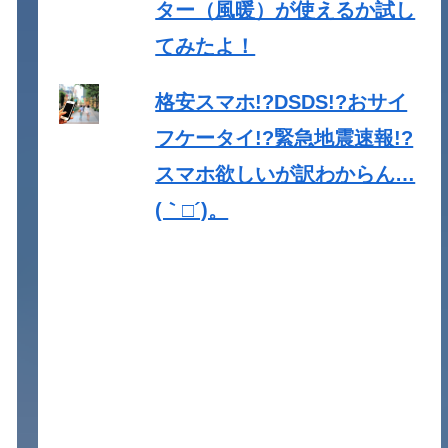
ター（風暖）が使えるか試し
てみたよ！
格安スマホ!?DSDS!?おサイ
フケータイ!?緊急地震速報!?
スマホ欲しいが訳わからん…
(｀□´)。