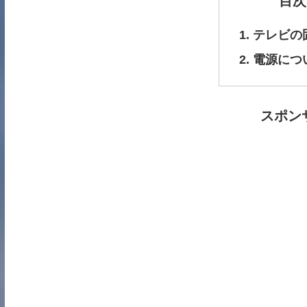
目次
テレビの
電源につ
スポン