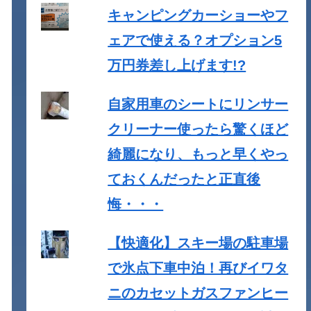
キャンピングカーショーやフ
ェアで使える？オプション5
万円券差し上げます!?
自家用車のシートにリンサー
クリーナー使ったら驚くほど
綺麗になり、もっと早くやっ
ておくんだったと正直後
悔・・・
【快適化】スキー場の駐車場
で氷点下車中泊！再びイワタ
ニのカセットガスファンヒー