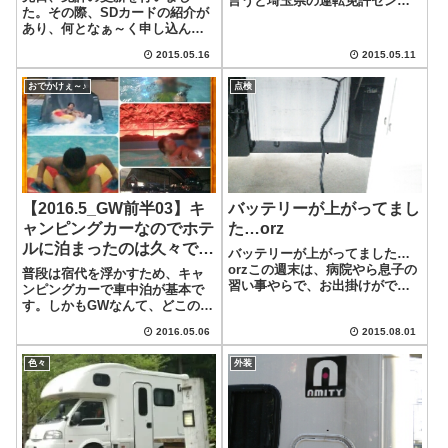
言うと埼玉県の運転免許センタ
た。その際、SDカードの紹介が
ーです。埼玉県の運転免許セン
あり、何となぁ～く申し込んで
ターは鴻巣にあるのですが、自
みようかと思いました。SDカー
宅からは1時間半位ですかね。距
2015.05.16
2015.05.11
ドSD(セーフティドライバー)カ
離にして50km程度なのですが、
ードとは安全運転者（Safe・
多少混んでいたりするので、こ
おでかけぇ～♪
点検
Driver）であることの誇りと自覚
れくらい時...
を象徴するものです。これま
で...
【2016.5_GW前半03】キ
バッテリーが上がってまし
ャンピングカーなのでホテ
た…orz
ルに泊まったのは久々でし
バッテリーが上がってました…
た!!
orzこの週末は、病院やら息子の
普段は宿代を浮かすため、キャ
習い事やらで、お出掛けができ
ンピングカーで車中泊が基本で
ませんでした。と言うのも、来
す。しかもGWなんて、どこの宿
週はお出かけしようと思ってい
も高いし客がイッパイで従業員
るので、近所での用事を今週末
2016.05.06
2015.08.01
もテンヤワンヤ!!正直、サービス
に集中して済ませようと言うの
レベルが下がっているのに宿泊
が本音なのですけどね(;^_^Aな
色々
外装
費が高いのがGWやお盆ってイメ
ので、...
ージです。なのにな何故ハワイ
アンズの...