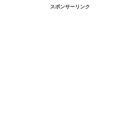
ば…。なので、溜まった作業を
片付けるには在宅勤務の方が良
スポンサーリンク
いかな？って...