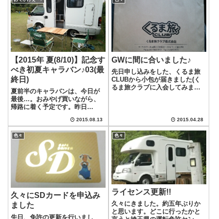
さんはどうやって自分のかどう
の駅で電車を降りてウォーキン
かを判断してるの...
グするのです。この頃は、だい
ぶ涼しくなっ...
【2015年 夏(8/10)】記念す
GWに間に合いました♪
べき初夏キャラバン♪03(最
先日申し込みをした、くるま旅
終日)
CLUBから小包が届きました(く
るま旅クラブに入会してみまし
夏前半のキャラバンは、今日が
た♪)。多分GWには間に合わない
最後…。おみやげ買いながら、
と思っていて、仮カードで対応
帰路に着く予定です。昨日
しなきゃって思ってました。
(【2015年 夏(8/9)】記念すべき初
が、早々に届いたので、今度の
2015.08.13
2015.04.28
夏キャラバン♪02(2日目))は足が
GWに試してみようと思います♪
届かない海で泳ぎまくりまし
同封され...
色々
色々
た。なので、今朝は背中一帯が
筋肉痛です(ちゃんと次の日に...
ライセンス更新!!
久々にSDカードを申込み
久々にきました。約五年ぶりか
ました
と思います。どこに行ったかと
先日、免許の更新を行いまし