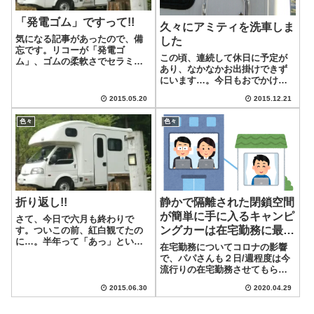
「発電ゴム」ですって!!
久々にアミティを洗車しま
気になる記事があったので、備
した
忘です。リコーが「発電ゴ
この頃、連続して休日に予定が
ム」、ゴムの柔軟さでセラミッ
あり、なかなかお出掛けできず
クスなみの高出力身近なゴム製
にいます…。今日もおでかけは
品ってなんだろう？タイヤは？
できなかったのですが、午後か
ゴムで発電できるなら、車のタ
2015.05.20
2015.12.21
らなんとか時間が作れたので、
イヤとかにも使えないかな？走
久々にキャンピングカーを洗車
るだけで発電できるんですよ
色々
色々
することにしました。なんたっ
ね。ソーラー発電は昼間...
て、とんでもなく雨じみが酷
く、気になって仕方...
折り返し!!
静かで隔離された閉鎖空間
が簡単に手に入るキャンピ
さて、今日で六月も終わりで
ングカーは在宅勤務に最適
す。ついこの前、紅白観てたの
に…。半年って「あっ」という
だけど、ぼっちテントも気
在宅勤務についてコロナの影響
間ですね(*_*)特に年取ると月日
になる！
で、パパさんも２日/週程度は今
の流れが早いこと…。正月にキ
流行りの在宅勤務させてもらえ
ャンピー契約してから、半年が
てます。 出社すると色々な方か
経ちます。納車されてから、三
2015.06.30
2020.04.29
ら声かけられたりして、やって
ヶ月…。年に負けず、今年の後
る作業が中断することもしばし
半戦も、色々...