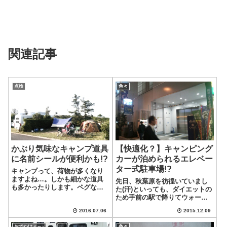
関連記事
点検
色々
かぶり気味なキャンプ道具
【快適化？】キャンピング
に名前シールが便利かも!?
カーが泊められるエレベー
ター式駐車場!?
キャンプって、荷物が多くなり
ますよね…。しかも細かな道具
先日、秋葉原を彷徨いていまし
も多かったりします。ペグなん
た(汗)といっても、ダイエットの
かも統一して同じものなんて買
ため手前の駅で降りてウォーキ
わないから、色んな種類を待つ
ングしてたんですけどね。早め
ことになり、自分のかどうかさ
2016.07.06
2015.12.09
に仕事が終わって、時間が有り
え判断できないことが…。みな
そうなときは、こうやって手前
おでかけぇ～♪
色々