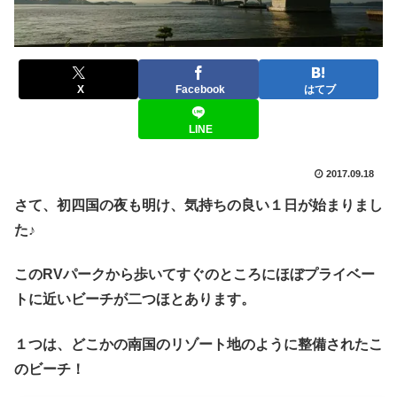
X
Facebook
はてブ
LINE
2017.09.18
さて、初四国の夜も明け、気持ちの良い１日が始まりまし
た♪
このRVパークから歩いてすぐのところにほぼプライベー
トに近いビーチが二つほとあります。
１つは、どこかの南国のリゾート地のように整備されたこ
のビーチ！