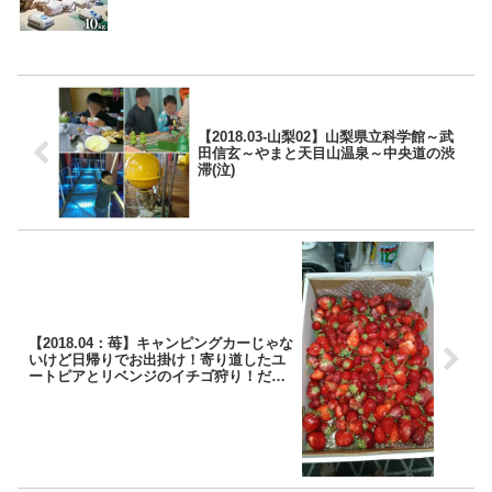
【2018.03-山梨02】山梨県立科学館～武
田信玄～やまと天目山温泉～中央道の渋
滞(泣)
【2018.04：苺】キャンピングカーじゃな
いけど日帰りでお出掛け！寄り道したユ
ートピアとリベンジのイチゴ狩り！だが
お風呂は積み残しに…。