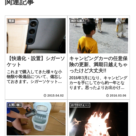
関連記事
電源
検討＆購入
【快適化・設置】シガーソ
キャンピングカーの任意保
ケット
険の更新、満期日越えちゃ
ったけど大丈夫!!
これまで購入してきた様々な小
物類や装備品について、備忘し
2016年3月になり、キャンピング
ておきます。シガーソケット下
カーを手にしてから約一年とな
駄箱上部にシガーソケットが増
ります。思ったよりお出かけが
設されています。 こちらは、サ
少なかったかもしれませんが、
ブバッテリーから電源が供給さ
2015.04.02
2016.03.06
色々な快適化も出来たので充実
れているとのこと。現在は、何
した一年だったと思います。キ
も接続していません。スマホの
お買い物♪
おでかけぇ～♪
ャンピングカーでも可能な任意
充電とかに使う...
保険昨年キャンピングカーの購
入に合わせ...