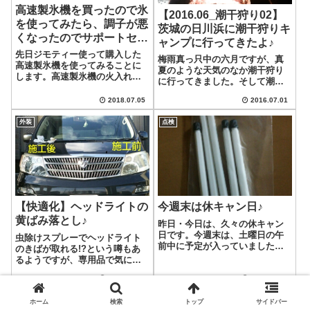
高速製氷機を買ったので氷
【2016.06_潮干狩り02】
を使ってみたら、調子が悪
茨城の日川浜に潮干狩りキ
くなったのでサポートセン
ャンプに行ってきたよ♪
ターへ
先日ジモティー使って購入した
梅雨真っ只中の六月ですが、真
高速製氷機を使ってみることに
夏のような天気のなか潮干狩り
します。高速製氷機の火入れ
に行ってきました。そして潮干
式！使用方法は特に説明書もい
狩りの後は近くのオートキャン
らないくらいシンプルです。ま
2018.07.05
2016.07.01
プ場でキャンプも楽しんじゃい
ず、電源を繋いで内部に氷の元
ました♪ってことで、後半はキャ
(水)を入れます。氷を受け止める
外装
点検
ンプ場にチェックインするとこ
トレイを戻します。蓋を閉め
からです…。(前半の潮干狩りの
て、製氷ボタンを...
様子はこちら...
【快適化】ヘッドライトの
今週末は休キャン日♪
黄ばみ落とし♪
昨日・今日は、久々の休キャン
日です。今週末は、土曜日の午
虫除けスプレーでヘッドライト
前中に予定が入っていました。
のきばが取れる!?という噂もあ
一つは通院、もう一つは植木屋
るようですが、専用品で気にな
さんが家の垣根を切りに来てく
るものがあったので使ってみた
れます。なので、今週末はどこ
2015.12.14
2015.06.07
いと思います♪なせなら、平成16
も行けないだろうと言うこと
年式の車を母が使っており、こ
で、土曜日の午後からはアミテ
内装
点検
ホーム
検索
トップ
サイドバー
いつのヘッドライトが黄ばんで