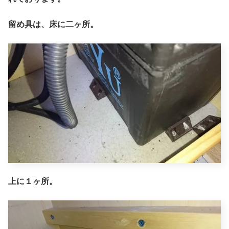
留め具は、床に二ヶ所。
上に１ヶ所。