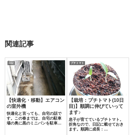
関連記事
日記
プチトマト
【快適化・移動】エアコン
【栽培：プチトマト(10日
の室外機
目)】順調に伸びていって
ます♪
快適化と言っても、自宅の話で
す。この春までは、自宅の駐車
息子が育てているプチトマト。
場の奥に黒のミニバンを駐車し
折角なので、日記に載せておき
ておりました。そのときは、と
ます。順調に成長：
てもスムーズにドアの開閉がで
2016/05/16(月)遊びまくった土日