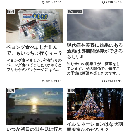
きておりました。駐車場手前に
2015.07.04
2016.05.16
は放置してましたが、問題なく
はCOLTがとまっており、室外機
成長しています♪ 種は四つ蒔いた
が置いてあってもドアの開閉は
日記
ダイエット
んたけどね。他はどうなったの
スムーズで、...
かな？
現代病や美容に効果のある
ペヨング食べました!! ん
酒粕は長期間保存ができる
で、もいっちょ行くぅ～？
らしい!!
ペヨング食べました♪今流行りの
知り合いの同級生が、酒蔵をし
ペヨング食べてました♪かやくと
ています。その関係で、毎年こ
フリカケのパッケージにはペヤ
の季節は新酒を楽しむのです
ングと書いてあります。ここは
が、今年は酒粕もタンマリと頂
共用なんですね。違いはソース
2016.03.19
2014.12.30
いてしまいました(^-^)普段から
と麺の量だそうです。もいっち
使い慣れた食材では無いので、
ょ行くゥ～？食べた感想は、ち
旅行
日記
なかなか消費しきれずにいま
ょっと薄めかな…。まぁ、ウマ
す。元々が発酵したものだし、
イですが、私...
日持ちしそうで...
イルミネーションはなぜ期
いつか初日の出を見に行き
間限定なのだろう？