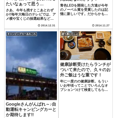
たいなぁって思う…
青色LEDを開発した方達が今年
のノーベル賞を受賞したのは記
さあ、今年も残すとこあとわず
憶に新しいです。だからかもし
か!!毎年大晦日のテレビでは、ア
れませんが、今年のイルミネー
メ横や宝くじの抽選結果などの
ションは青系な感じがするの
中継や紅白歌合戦等の年末特番
2014.12.31
2014.11.27
は、気のせいでしょうか？と言
等、定番化してきていますよ
うことで、色々なサイトでも特
ね。そして、大晦日の天気予報
キャンピングカーあれこれ
諸々感じたこと
集されていますが、私が気にな
では、必ず元旦の初日の出情報
った(見てみたい...
が放送されます。でも、これま
で初日の出って...
健康診断受けたらランチが
ついて来たので、久々のお
外ご飯はうな重です！
年に一度のの健康診断。もうい
いお年頃ってことでいろんなオ
プションつけて検査してもらい
ました。骨密度とか血管の硬さ
とか、胃カメラとかCTとかやっ
てみたけど特段年齢的に若いと
Googleさんがんばれ～♪自
ころなし。ど真ん中のおっさん
動運転キャンピングカーと
と判定されました(;_;)んで、オプ
か期待します!!
ション...