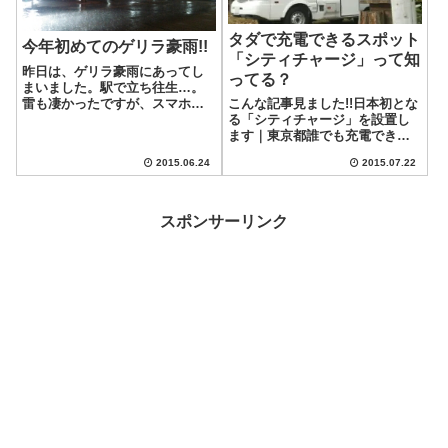
タダで充電できるスポット
今年初めてのゲリラ豪雨!!
「シティチャージ」って知
昨日は、ゲリラ豪雨にあってし
ってる？
まいました。駅で立ち往生…。
雷も凄かったですが、スマホで
こんな記事見ました!!日本初とな
は写真撮れませんでした…。今
る「シティチャージ」を設置し
朝は良い天気ですね♪今日は、週
ます｜東京都誰でも充電できる
の折り返しの水曜日!!頑張って行
って良いよね!!でも、これを使う
2015.06.24
2015.07.22
きましょう♪
ために並び、暇なのでスマホす
るとかにならなきゃ良いが…。
災害時等、電源の取り合いとか
にならないよう、皆さん仲良く
スポンサーリンク
使いまし...