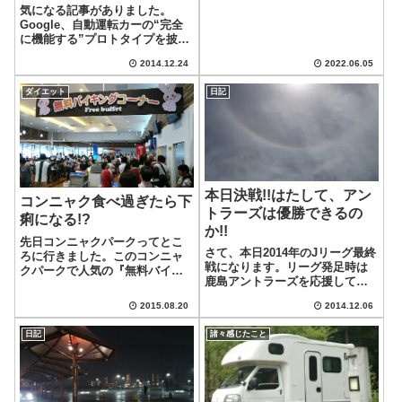
気になる記事がありました。
Google、自動運転カーの“完全
に機能する”プロトタイプを披
露 来年には路上へ - ITmedia
2014.12.24
2022.06.05
ニュースです。移動手段の変革
になるか？共同創業者のサーゲ
ダイエット
日記
イ・ブリン氏は実現すれば高齢
者や障害者に移動手段を提供
で...
本日決戦!!はたして、アン
コンニャク食べ過ぎたら下
トラーズは優勝できるの
痢になる!?
か!!
先日コンニャクパークってとこ
さて、本日2014年のJリーグ最終
ろに行きました。このコンニャ
戦になります。リーグ発足時は
クパークで人気の『無料バイキ
鹿島アントラーズを応援してお
ング』でお昼ご飯を済ませたの
りました。Jリーグを代表するチ
です。コンニャクはカロリーも
2015.08.20
2014.12.06
ームだと思ってます♪当時はジー
低いし、昼時ってこともあり、
コ(後の日本体表監督)とアルシン
たらふくコンニャクを頂いてし
日記
諸々感じたこと
ドが活躍し、最初のタイトルを
まいました(無料なので、元を取
取ったチームでもあります。他
るとか必要ない...
に...