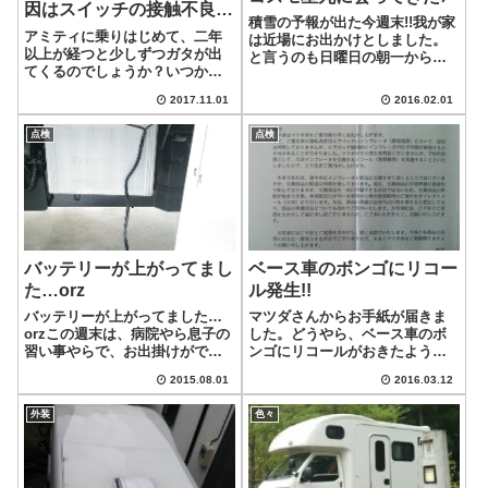
因はスイッチの接触不良で
積雪の予報が出た今週末!!我が家
した
アミティに乗りはじめて、二年
は近場にお出かけとしました。
以上が経つと少しずつガタが出
と言うのも日曜日の朝一から用
てくるのでしょうか？いつから
事があるので、土曜日中には帰
か不明ですが、バンクベッドに
宅しなくてはなりません。と言
2017.11.01
2016.02.01
ある二つのライトが両方とも点
うことで、金曜出発の土曜日帰
かなくなっていました。両方が
宅のシヨートステイキャンピン
点検
点検
点かなくなるということなの
グとなりました。昨年の傾向よ
で、ヒューズかな？っと思いま
り、あまり組...
したが、ヒューズは...
バッテリーが上がってまし
ベース車のボンゴにリコー
た…orz
ル発生!!
バッテリーが上がってました…
マツダさんからお手紙が届きま
orzこの週末は、病院やら息子の
した。どうやら、ベース車のボ
習い事やらで、お出掛けができ
ンゴにリコールがおきたようで
ませんでした。と言うのも、来
す。内容は、運転席側のエアバ
2015.08.01
2016.03.12
週はお出かけしようと思ってい
ック展開時に膨張装置内圧で容
るので、近所での用事を今週末
器が破損する可能性があるそう
外装
色々
に集中して済ませようと言うの
な…。(破裂の動画はこちら!!)す
が本音なのですけどね(;^_^Aな
ぐの修理は無理とのこと…この
ので、...
膨張装置を...