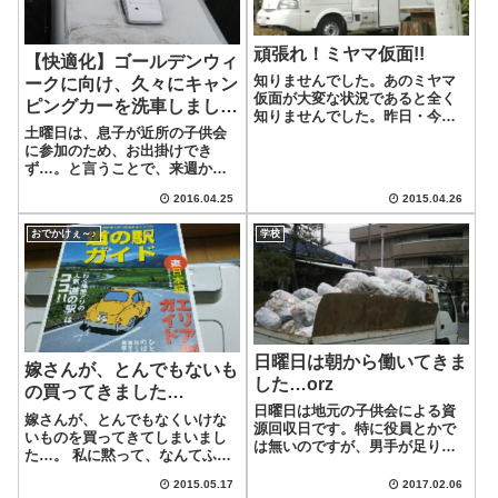
頑張れ！ミヤマ仮面!!
【快適化】ゴールデンウィ
知りませんでした。あのミヤマ
ークに向け、久々にキャン
仮面が大変な状況であると全く
ピングカーを洗車しまし
知りませんでした。昨日・今日
た!!
土曜日は、息子が近所の子供会
開催されている「神奈川キャン
に参加のため、お出掛けでき
ピングカーフェア」に行ってき
ず…。と言うことで、来週から
たのですが、一番心に残ったの
のゴールデンウィークに備え
がこの内容です。この頃見ない
2016.04.25
2015.04.26
て、諸々の準備をすることにし
なぁ…この頃見ないなぁ…って
ました。久々の洗車♪まずは、息
思ってました。色...
おでかけぇ～♪
学校
子がいないのをこれ幸いと久々
にキャンピングカーの洗車を行
いました。やらなき...
日曜日は朝から働いてきま
嫁さんが、とんでもないも
した…orz
の買ってきました…
日曜日は地元の子供会による資
嫁さんが、とんでもなくいけな
源回収日です。特に役員とかで
いものを買ってきてしまいまし
は無いのですが、男手が足りな
た…。 私に黙って、なんてふし
く、トラックの運転ができる人
だらな…。こういったいけない
と言うことで、白羽の矢が立っ
2015.05.17
2017.02.06
ものは私が担当するのに…。仕