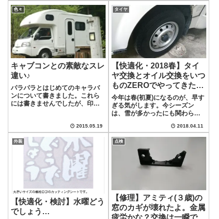
てしまっております。いつもボ
方ないのでこの二日間くらいは
ンゴトラック(アミティ)を運転し
色々
タイヤ
寝不足覚悟で色々と妄想を広げ
てるので、トラックの運転に恐
ざるを得ません…。全部、嫁さ
怖心はないし...
んのせいです。...
キャブコンとの素敵なスレ
【快適化・2018春】タイ
違い♪
ヤ交換とオイル交換をいつ
ものZEROでやってきた。
パラパラとはじめてのキャラバ
２台分なのでちょっと高く
ンについて書きました。これら
今年は春(初夏)になるのが、早す
には書きませんでしたが、印象
ついたかな( ノД`)…
ぎる気がします。今シーズン
に残った点を思い出したので、
は、雪が多かったにも関わら
備忘しときます。気を付けたポ
す、暖かくなるのも早かったの
イント今回、はじめてのキャラ
2015.05.19
2018.04.11
で、スキーへの気持ちが収まる
バンにでかけて、はじめは「お
のも早かったです。ということ
っかなびっくり」な状態で運転
外装
点検
で、何となくタイミングを失っ
しておりました。...
ていた夏タイヤへのローテーシ
ョンをやっておこ...
【修理】アミティ(３歳)の
【快適化・検討】水曜どう
窓のカギが壊れたよ。金属
でしょう…
疲労かな？交換は一瞬でな