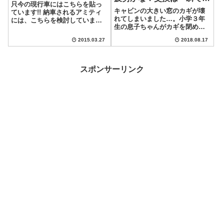
只今の現行車にはこちらを貼っ
おせました♪
キャビンの大きい窓のカギが壊
ています!! 納車されるアミティ
れてしまいました…。小学３年
には、こちらを検討していまし
生の息子ちゃんがカギを閉めよ
た…がっ!!HTVのオンラインサイ
うとした時に『ポロ』って取れ
トては、既に無くなっておりま
2015.03.27
2018.08.17
ちゃったようです。まぁ、消耗
す…orzもっと早く購入しておけ
品ですからしょうがないです
ばよかった…。まさに『後悔先
ね。キレイに割れちゃってま
に立たず』ですね。
す。金属疲労なのでしょうか
スポンサーリンク
ね？金属なのにここまで...